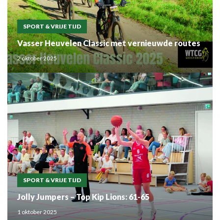
SPORT & VRIJE TIJD
Vasser Heuvelen Classic met vernieuwde routes
2 oktober 2025
SPORT & VRIJE TIJD
Jolly Jumpers – Top Kip Lions: 61-65
1 oktober 2025