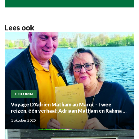
Lees ook
COLUMN
Voyage D'Adrien Matham au Maroc - Twee
reizen, één verhaal: Adriaan Matham en Rahma el
Mouden
1 oktober 2025