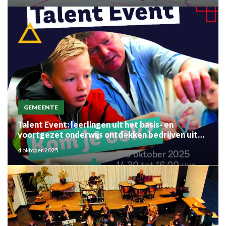
GEMEENTE
Talent Event: leerlingen uit het basis- en
voortgezet onderwijs ontdekken bedrijven uit
de regio
4 oktober 2025