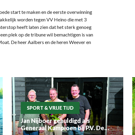
ede start te maken en de eerste overwinning
 makkelijk worden tegen VV Heino die met 3
terstop heeft laten zien dat het sterk genoeg
n een plek op de tribune wil bemachtigen is van
Moat. De heer Aalbers en de heren Weever en
SPORT & VRIJE TIJD
Jan Nijboer gehuldigd als
Generaal Kampioen bij P.V. De
Luchtbode