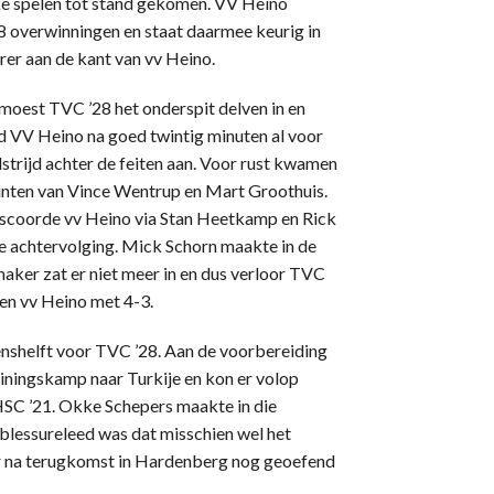
jke spelen tot stand gekomen. VV Heino
8 overwinningen en staat daarmee keurig in
er aan de kant van vv Heino.
 moest TVC ’28 het onderspit delven in en
d VV Heino na goed twintig minuten al voor
strijd achter de feiten aan. Voor rust kwamen
unten van Vince Wentrup en Mart Groothuis.
r scoorde vv Heino via Stan Heetkamp en Rick
 achtervolging. Mick Schorn maakte in de
maker zat er niet meer in en dus verloor TVC
gen vv Heino met 4-3.
enshelft voor TVC ’28. Aan de voorbereiding
trainingskamp naar Turkije en kon er volop
SC ’21. Okke Schepers maakte in die
 blessureleed was dat misschien wel het
r na terugkomst in Hardenberg nog geoefend