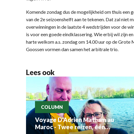
Komende zondag dus de mogelijkheid om thuis een go
van de 2e seizoenshelft aan te tekenen. Dat zal niet
overwinningen in de laatste 4 wedstrijden voor de win
is voor een goede eindklassering. Wie erbij wil zijn e
harte welkom a.s. zondag om 14.00 uur op de Grote 
Goossen vormen dan samen het arbitrale trio.
Lees ook
COLUMN
Voyage D'Adrien Matham au
Maroc - Twee reizen, één
verhaal: Adriaan Matham en