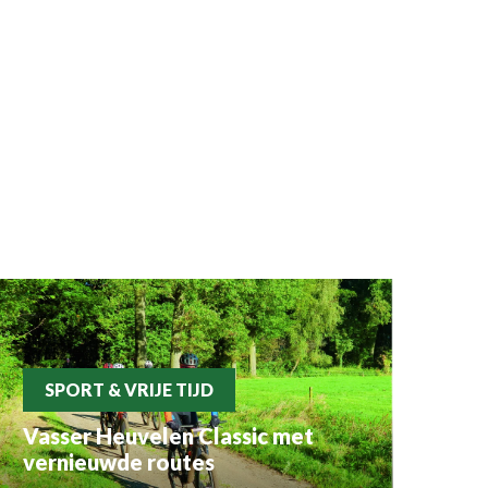
SPORT & VRIJE TIJD
Vasser Heuvelen Classic met
vernieuwde routes