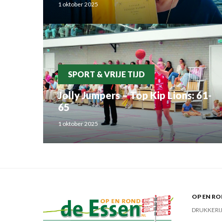
1 oktober 2025
Rahma el Mouden
SPORT & VRIJE TIJD
Jolly Jumpers – Top Kip Lions: 61-
65
1 oktober 2025
OP EN RO
DRUKKERI