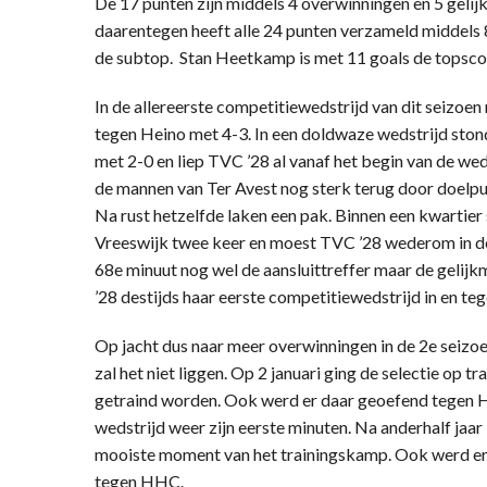
De 17 punten zijn middels 4 overwinningen en 5 geli
daarentegen heeft alle 24 punten verzameld middels 
de subtop. Stan Heetkamp is met 11 goals de topscor
In de allereerste competitiewedstrijd van dit seizoen
tegen Heino met 4-3. In een doldwaze wedstrijd ston
met 2-0 en liep TVC ’28 al vanaf het begin van de wed
de mannen van Ter Avest nog sterk terug door doelp
Na rust hetzelfde laken een pak. Binnen een kwartie
Vreeswijk twee keer en moest TVC ’28 wederom in de
68e minuut nog wel de aansluittreffer maar de gelijk
’28 destijds haar eerste competitiewedstrijd in en te
Op jacht dus naar meer overwinningen in de 2e seizo
zal het niet liggen. Op 2 januari ging de selectie op 
getraind worden. Ook werd er daar geoefend tegen H
wedstrijd weer zijn eerste minuten. Na anderhalf jaar
mooiste moment van het trainingskamp. Ook werd e
tegen HHC.