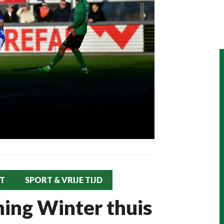
AT
SPORT & VRIJE TIJD
ning Winter thuis