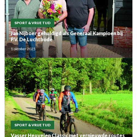
SPORT & VRIJE TIJD
Jan Nijboer gehuldigd als Generaal Kampioen bij
P.V. De Luchtbode
1 oktober 2025
SPORT & VRIJE TIJD
Vasser Heuvelen Classic met vernieuwde routes