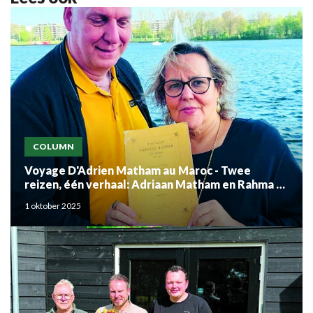
COLUMN
Voyage D'Adrien Matham au Maroc - Twee
reizen, één verhaal: Adriaan Matham en Rahma el
Mouden
1 oktober 2025