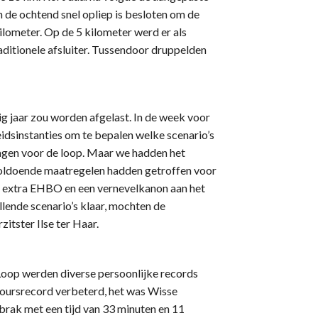
 de ochtend snel opliep is besloten om de
ilometer. Op de 5 kilometer werd er als
ditionele afsluiter. Tussendoor druppelden
rig jaar zou worden afgelast. In de week voor
eidsinstanties om te bepalen welke scenario’s
dagen voor de loop. Maar we hadden het
oldoende maatregelen hadden getroffen voor
, extra EHBO en een vernevelkanon aan het
llende scenario’s klaar, mochten de
itster Ilse ter Haar.
Loop werden diverse persoonlijke records
oursrecord verbeterd, het was Wisse
rbrak met een tijd van 33 minuten en 11