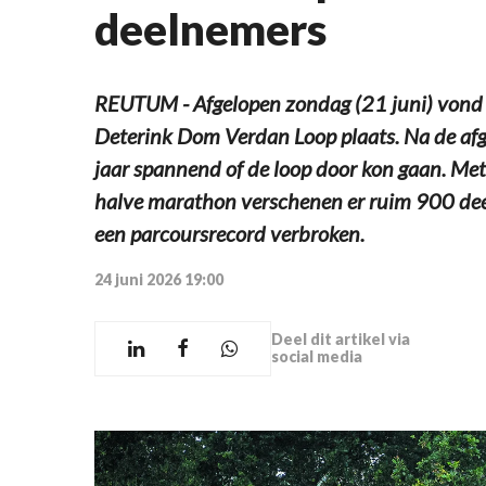
deelnemers
REUTUM - Afgelopen zondag (21 juni) vond 
Deterink Dom Verdan Loop plaats. Na de afge
jaar spannend of de loop door kon gaan. Met
halve marathon verschenen er ruim 900 deel
een parcoursrecord verbroken.
24 juni 2026 19:00
Deel dit artikel via
social media