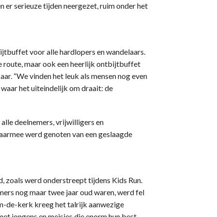
er serieuze tijden neergezet, ruim onder het
jtbuffet voor alle hardlopers en wandelaars.
 route, maar ook een heerlijk ontbijtbuffet
 Haar. “We vinden het leuk als mensen nog even
 waar het uiteindelijk om draait: de
le deelnemers, vrijwilligers en
Daarmee werd genoten van een geslaagde
 zoals werd onderstreept tijdens Kids Run.
emers nog maar twee jaar oud waren, werd fel
m-de-kerk kreeg het talrijk aanwezige
et jongens en meisjes die enorm hun best