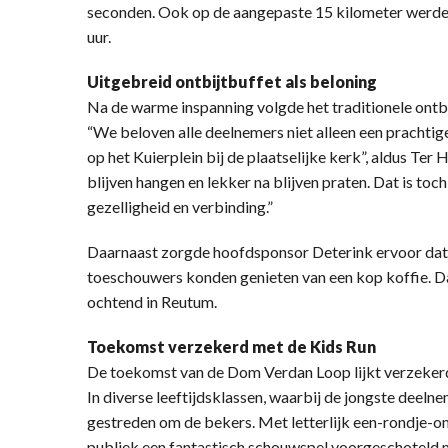
seconden. Ook op de aangepaste 15 kilometer werden 
uur.
Uitgebreid ontbijtbuffet als beloning
Na de warme inspanning volgde het traditionele ontbi
“We beloven alle deelnemers niet alleen een prachtige
op het Kuierplein bij de plaatselijke kerk”, aldus Ter
blijven hangen en lekker na blijven praten. Dat is toch
gezelligheid en verbinding.”
Daarnaast zorgde hoofdsponsor Deterink ervoor dat al
toeschouwers konden genieten van een kop koffie. 
ochtend in Reutum.
Toekomst verzekerd met de Kids Run
De toekomst van de Dom Verdan Loop lijkt verzekerd,
In diverse leeftijdsklassen, waarbij de jongste deeln
gestreden om de bekers. Met letterlijk een-rondje-o
publiek een fantastisch schouwspel voorgeschoteld m