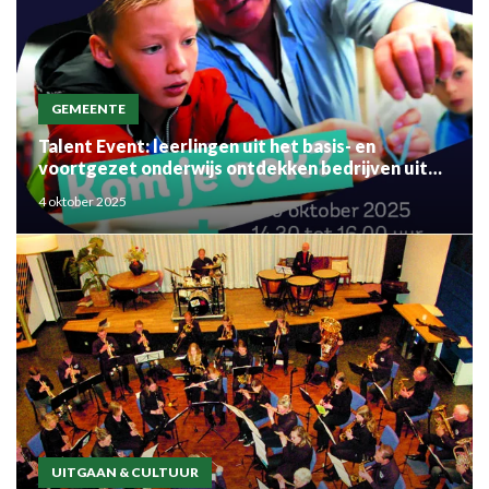
GEMEENTE
Talent Event: leerlingen uit het basis- en
voortgezet onderwijs ontdekken bedrijven uit
de regio
4 oktober 2025
UITGAAN & CULTUUR