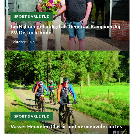
SPORT & VRIJE TIJD
Jan Nijboer gehuldigd als Generaal Kampioen bij
P.V. De Luchtbode
1 oktober 2025
SPORT & VRIJE TIJD
Vasser Heuvelen Classic met vernieuwde routes