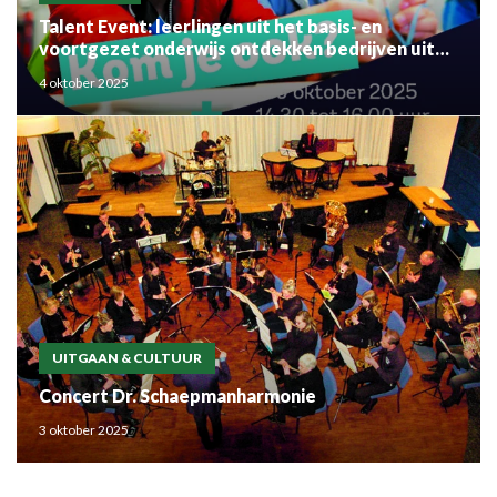
Talent Event: leerlingen uit het basis- en
voortgezet onderwijs ontdekken bedrijven uit
de regio
4 oktober 2025
UITGAAN & CULTUUR
Concert Dr. Schaepmanharmonie
3 oktober 2025