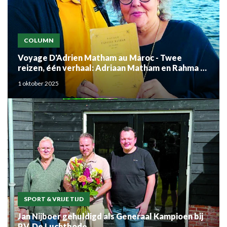
COLUMN
Voyage D'Adrien Matham au Maroc - Twee
reizen, één verhaal: Adriaan Matham en Rahma el
Mouden
1 oktober 2025
SPORT & VRIJE TIJD
Jan Nijboer gehuldigd als Generaal Kampioen bij
P.V. De Luchtbode