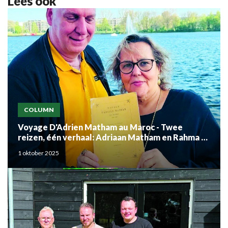
Lees ook
COLUMN
Voyage D'Adrien Matham au Maroc - Twee
reizen, één verhaal: Adriaan Matham en Rahma el
Mouden
1 oktober 2025