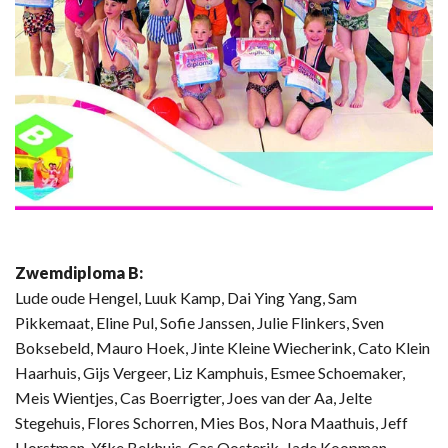
Zwemdiploma B:
Lude oude Hengel, Luuk Kamp, Dai Ying Yang, Sam
Pikkemaat, Eline Pul, Sofie Janssen, Julie Flinkers, Sven
Boksebeld, Mauro Hoek, Jinte Kleine Wiecherink, Cato Klein
Haarhuis, Gijs Vergeer, Liz Kamphuis, Esmee Schoemaker,
Meis Wientjes, Cas Boerrigter, Joes van der Aa, Jelte
Stegehuis, Flores Schorren, Mies Bos, Nora Maathuis, Jeff
Horstman, Yfke Bekhuis, Cas Oosterik, Jade Koopman,