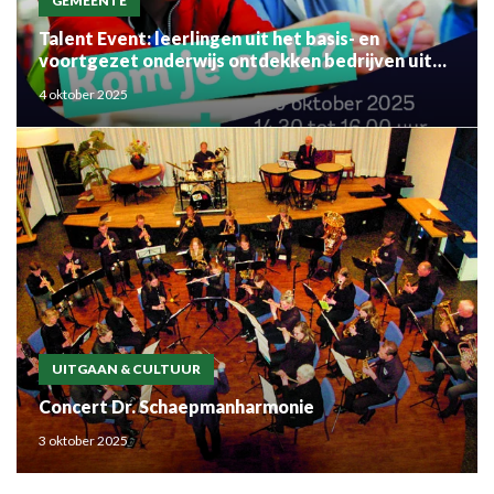
GEMEENTE
Talent Event: leerlingen uit het basis- en
voortgezet onderwijs ontdekken bedrijven uit
de regio
4 oktober 2025
UITGAAN & CULTUUR
Concert Dr. Schaepmanharmonie
3 oktober 2025