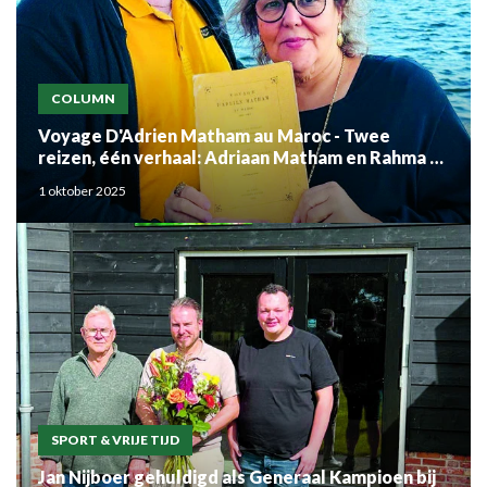
COLUMN
Voyage D'Adrien Matham au Maroc - Twee
reizen, één verhaal: Adriaan Matham en Rahma el
Mouden
1 oktober 2025
SPORT & VRIJE TIJD
Jan Nijboer gehuldigd als Generaal Kampioen bij