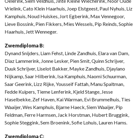
Oelerink, Siem Veldhuis, Jinte Kleine Wiecherink, Noor Oude
Vrielink, Cato Klein Haarhuis, Joep Elstgeest, Paul Nyhuis, Liz
Kamphuis, Noud Huiskes, Jort Egberink, Max Vennegoor,
Lieve Bossink, Pien Fikkers, Mies Wessels, Pip Reinds, Sophie
Haarhuis, Jett Wenneger.
Zwemdiploma B:
Dynand Snijders, Liam Fehst, Linde Zandhuis, Elara van Dam,
Diaz Lammerink, Jonne Lesker, Pien Smit, Quinn Schrijver,
Duuk Schrijver, Liselot Bakker, Mayke Zandhuis, Djaylano
Nijkamp, Saar Hilberink, Isa Kamphuis, Naomi Schuurman,
Saar Geerink, Lizz Rijke, Yousseif Fattah, Manu Spaltman,
Fedde Kuipers, Tieme Lenferink, Kjeld Stange, Jesse
Haselbekke, Zef Haven, Kai Warman, Evi Brummelhuis, Ties
Waaijer, Wes Kamphuis, Bjarne Haeck, Siem Waaijer, Pip
Feldman, Ferre Harmsen, Jack Horstman, Hubert Bruggink,
Sophie Steggink, Sem Broenink, Sofie Lohuis, Lauren Hams.
Zwemdiploma C: