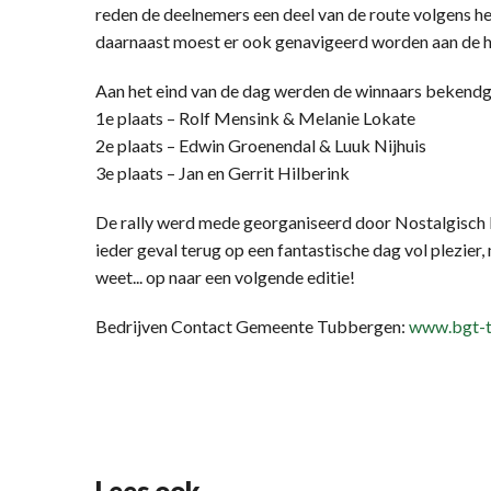
reden de deelnemers een deel van de route volgens he
daarnaast moest er ook genavigeerd worden aan de ha
Aan het eind van de dag werden de winnaars bekend
1e plaats – Rolf Mensink & Melanie Lokate
2e plaats – Edwin Groenendal & Luuk Nijhuis
3e plaats – Jan en Gerrit Hilberink
De rally werd mede georganiseerd door Nostalgisch R
ieder geval terug op een fantastische dag vol plezier
weet... op naar een volgende editie!
Bedrijven Contact Gemeente Tubbergen:
www.bgt-t
Lees ook