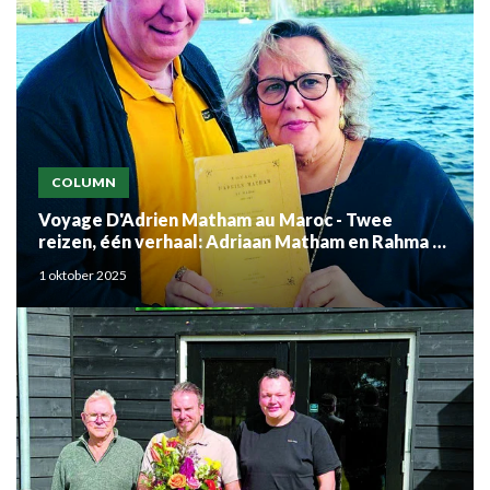
COLUMN
Voyage D'Adrien Matham au Maroc - Twee
reizen, één verhaal: Adriaan Matham en Rahma el
Mouden
1 oktober 2025