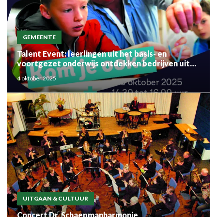
GEMEENTE
Talent Event: leerlingen uit het basis- en
voortgezet onderwijs ontdekken bedrijven uit
de regio
4 oktober 2025
UITGAAN & CULTUUR
Concert Dr. Schaepmanharmonie