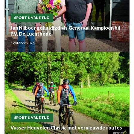
SPORT & VRIJE TIJD
Jan Nijboer gehuldigd als Generaal Kampioen bij
P.V. De Luchtbode
1 oktober 2025
SPORT & VRIJE TIJD
Vasser Heuvelen Classic met vernieuwde routes