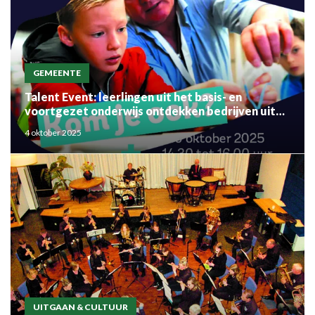
GEMEENTE
Talent Event: leerlingen uit het basis- en
voortgezet onderwijs ontdekken bedrijven uit
de regio
4 oktober 2025
UITGAAN & CULTUUR