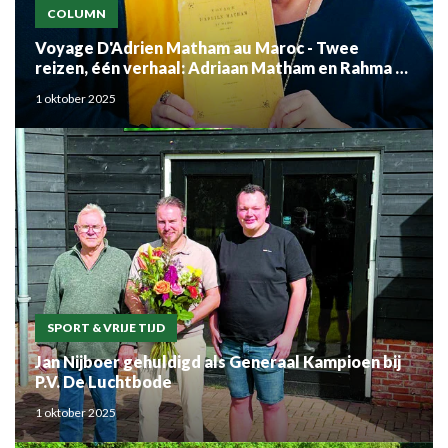
COLUMN
Voyage D'Adrien Matham au Maroc - Twee
reizen, één verhaal: Adriaan Matham en Rahma el
Mouden
1 oktober 2025
SPORT & VRIJE TIJD
Jan Nijboer gehuldigd als Generaal Kampioen bij
P.V. De Luchtbode
1 oktober 2025