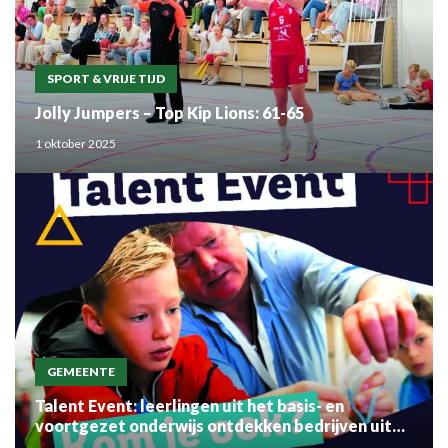
SPORT & VRIJE TIJD
Jolly Jumpers – Top Kip Lions: 61-65
1 oktober 2025
GEMEENTE
Talent Event: leerlingen uit het basis- en
voortgezet onderwijs ontdekken bedrijven uit
de regio