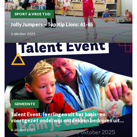
SPORT & VRIJE TIJD
Jolly Jumpers – Top Kip Lions: 61-65
1 oktober 2025
GEMEENTE
Talent Event: leerlingen uit het basis- en
voortgezet onderwijs ontdekken bedrijven uit
de regio
4 oktober 2025