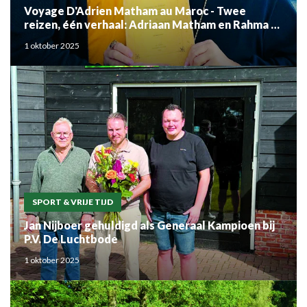
Voyage D'Adrien Matham au Maroc - Twee
reizen, één verhaal: Adriaan Matham en Rahma el
Mouden
1 oktober 2025
SPORT & VRIJE TIJD
Jan Nijboer gehuldigd als Generaal Kampioen bij
P.V. De Luchtbode
1 oktober 2025