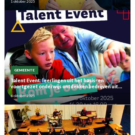
1 oktober 2025
GEMEENTE
Talent Event: leerlingen uit het basis- en
voortgezet onderwijs ontdekken bedrijven uit
de regio
4 oktober 2025