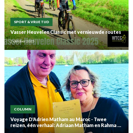
SPORT & VRIJE TIJD
Vasser Heuvelen Classic met vernieuwde routes
2 oktober 2025
COLUMN
Voyage D'Adrien Matham au Maroc - Twee
reizen, één verhaal: Adriaan Matham en Rahma el
Mouden