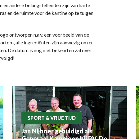
en en andere belangstellenden zijn van harte
ras en de ruimte voor de kantine op te tuigen
logo ontworpen n.a.v. een voorbeeld van de
Kortom, alle ingrediënten zijn aanwezig om er
ken. De datum is nog niet bekend en zal over
rvolgd!
SPORT & VRIJE TIJD
Jan Nijboer gehuldigd als
Generaal Kampioen bij P.V. De