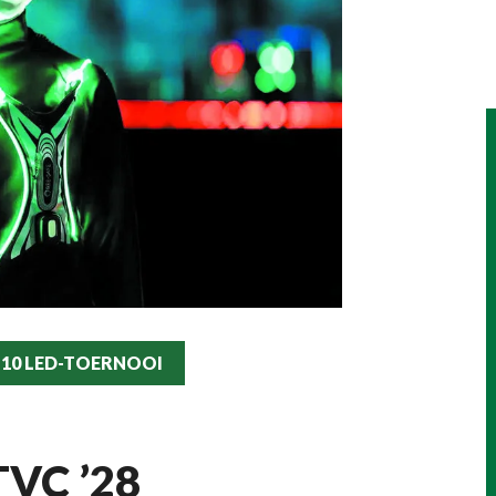
JO10 LED-TOERNOOI
 TVC ’28