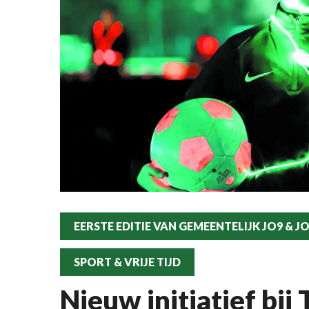
EERSTE EDITIE VAN GEMEENTELIJK JO9 & 
SPORT & VRIJE TIJD
Nieuw initiatief bij