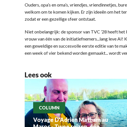
Ouders, opa’s en oma’s, vriendjes, vriendinnetjes, bur
welkom om te komen kijken. Er zijn ideeën om het ter
zodat er een gezellige sfeer ontstaat.
Niet onbelangrijk: de sponsor van TVC ’28 heeft het 
vrouw van één van de initiatiefnemers...lang leve AI! 
een geweldige en succesvolle eerste editie van te ma
een week of vier bekend worden gemaakt... wordt ve
Lees ook
COLUMN
Voyage D'Adrien Matham au
Maroc - Twee reizen, één