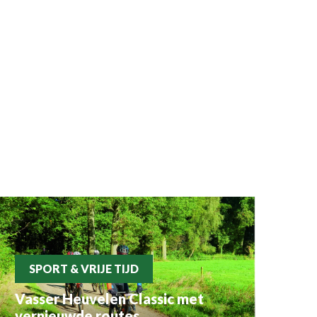
SPORT & VRIJE TIJD
Vasser Heuvelen Classic met
vernieuwde routes