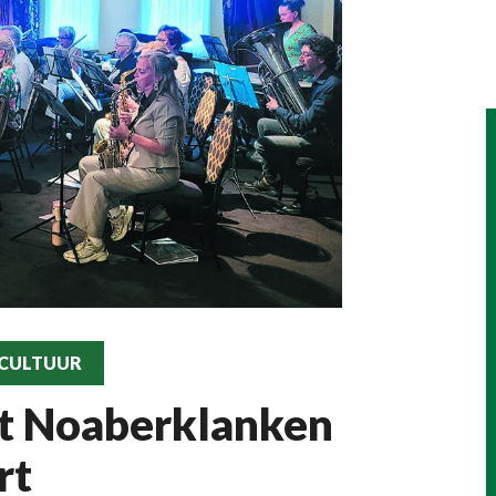
 CULTUUR
st Noaberklanken
rt