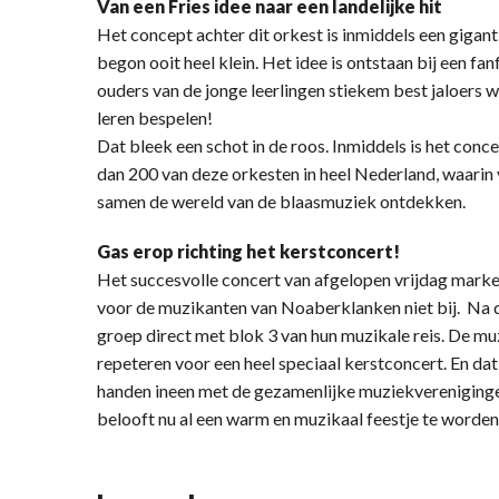
Van een Fries idee naar een landelijke hit
Het concept achter dit orkest is inmiddels een gigant
begon ooit heel klein. Het idee is ontstaan bij een fa
ouders van de jonge leerlingen stiekem best jaloers w
leren bespelen!
Dat bleek een schot in de roos. Inmiddels is het conce
dan 200 van deze orkesten in heel Nederland, waari
samen de wereld van de blaasmuziek ontdekken.
Gas erop richting het kerstconcert!
Het succesvolle concert van afgelopen vrijdag markeer
voor de muzikanten van Noaberklanken niet bij. Na 
groep direct met blok 3 van hun muzikale reis. De m
repeteren voor een heel speciaal kerstconcert. En dat 
handen ineen met de gezamenlijke muziekvereniginge
belooft nu al een warm en muzikaal feestje te worde