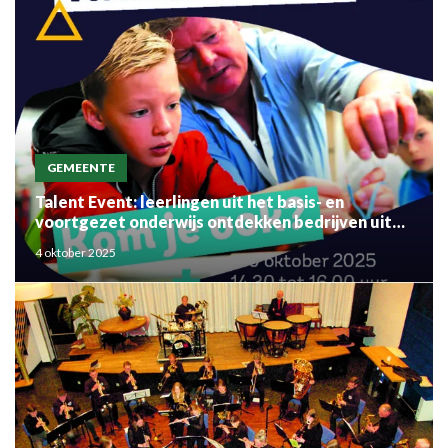
GEMEENTE
Talent Event: leerlingen uit het basis- en
voortgezet onderwijs ontdekken bedrijven uit
de regio
4 oktober 2025