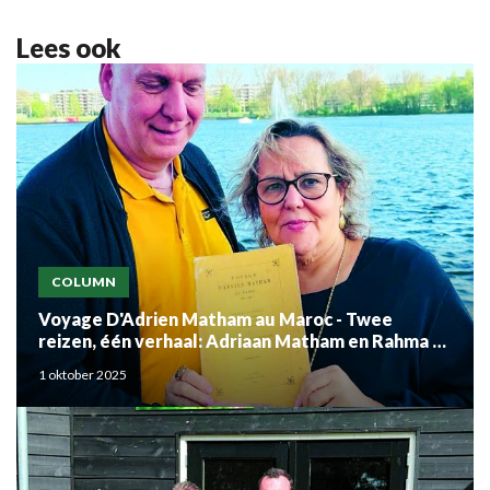
Lees ook
COLUMN
Voyage D'Adrien Matham au Maroc - Twee
reizen, één verhaal: Adriaan Matham en Rahma el
Mouden
1 oktober 2025