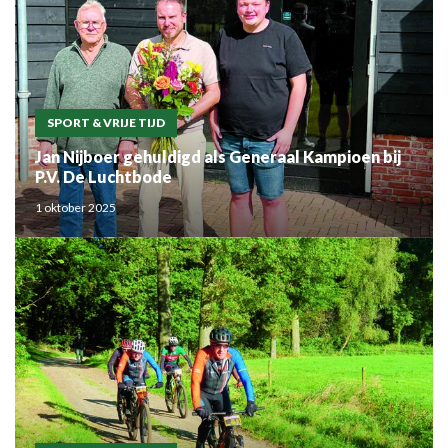
SPORT & VRIJE TIJD
Jan Nijboer gehuldigd als Generaal Kampioen bij
P.V. De Luchtbode
1 oktober 2025