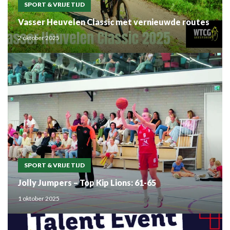
SPORT & VRIJE TIJD
Vasser Heuvelen Classic met vernieuwde routes
2 oktober 2025
SPORT & VRIJE TIJD
Jolly Jumpers – Top Kip Lions: 61-65
1 oktober 2025