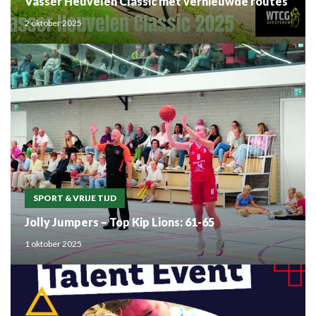
Vasser Heuvelen Classic met vernieuwde routes
2 oktober 2025
SPORT & VRIJE TIJD
Jolly Jumpers – Top Kip Lions: 61-65
1 oktober 2025