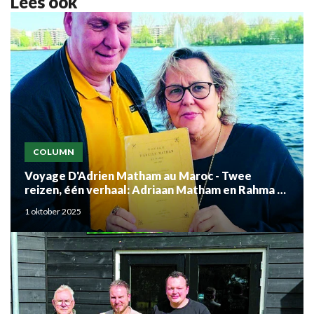
Lees ook
COLUMN
Voyage D'Adrien Matham au Maroc - Twee
reizen, één verhaal: Adriaan Matham en Rahma el
Mouden
1 oktober 2025