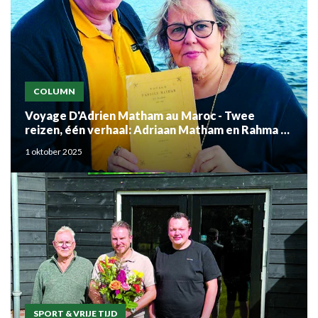
COLUMN
Voyage D'Adrien Matham au Maroc - Twee
reizen, één verhaal: Adriaan Matham en Rahma el
Mouden
1 oktober 2025
SPORT & VRIJE TIJD