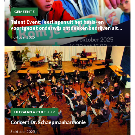
GEMEENTE
Talent Event: leerlingen uit het basis- en
voortgezet onderwijs ontdekken bedrijven uit
de regio
4 oktober 2025
UITGAAN & CULTUUR
Concert Dr. Schaepmanharmonie
3 oktober 2025