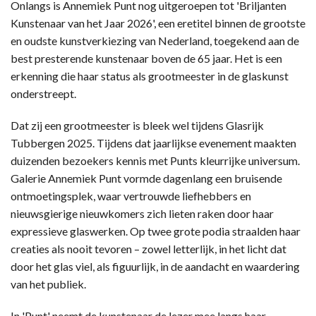
Onlangs is Annemiek Punt nog uitgeroepen tot 'Briljanten
Kunstenaar van het Jaar 2026', een eretitel binnen de grootste
en oudste kunstverkiezing van Nederland, toegekend aan de
best presterende kunstenaar boven de 65 jaar. Het is een
erkenning die haar status als grootmeester in de glaskunst
onderstreept.
Dat zij een grootmeester is bleek wel tijdens Glasrijk
Tubbergen 2025. Tijdens dat jaarlijkse evenement maakten
duizenden bezoekers kennis met Punts kleurrijke universum.
Galerie Annemiek Punt vormde dagenlang een bruisende
ontmoetingsplek, waar vertrouwde liefhebbers en
nieuwsgierige nieuwkomers zich lieten raken door haar
expressieve glaswerken. Op twee grote podia straalden haar
creaties als nooit tevoren – zowel letterlijk, in het licht dat
door het glas viel, als figuurlijk, in de aandacht en waardering
van het publiek.
In 'Punt' neemt de kunstenaar de lezer mee langs haar