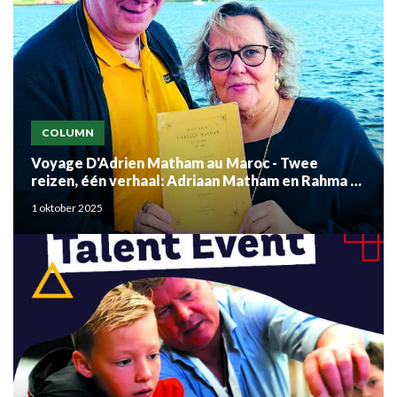
COLUMN
Voyage D'Adrien Matham au Maroc - Twee
reizen, één verhaal: Adriaan Matham en Rahma el
Mouden
1 oktober 2025