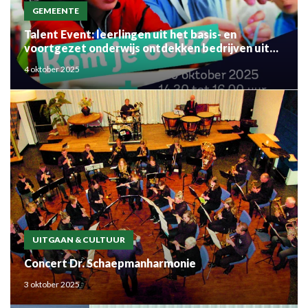
GEMEENTE
Talent Event: leerlingen uit het basis- en
voortgezet onderwijs ontdekken bedrijven uit
de regio
4 oktober 2025
UITGAAN & CULTUUR
Concert Dr. Schaepmanharmonie
3 oktober 2025