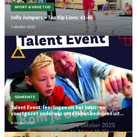
SPORT & VRIJE TIJD
Jolly Jumpers – Top Kip Lions: 61-65
1 oktober 2025
GEMEENTE
Talent Event: leerlingen uit het basis- en
voortgezet onderwijs ontdekken bedrijven uit
de regio
4 oktober 2025