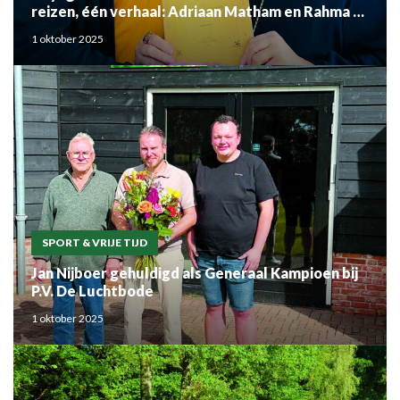
reizen, één verhaal: Adriaan Matham en Rahma el
Mouden
1 oktober 2025
SPORT & VRIJE TIJD
Jan Nijboer gehuldigd als Generaal Kampioen bij
P.V. De Luchtbode
1 oktober 2025