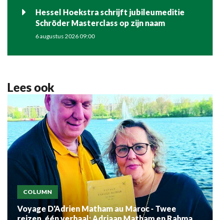
Hessel Hoekstra schrijft jubileumeditie
Schröder Masterclass op zijn naam
6 augustus 2026 09:00
Lees ook
COLUMN
Voyage D'Adrien Matham au Maroc - Twee
reizen, één verhaal: Adriaan Matham en Rahma el