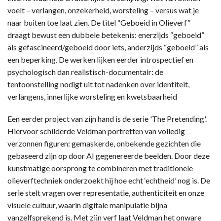
voelt – verlangen, onzekerheid, worsteling – versus wat je
naar buiten toe laat zien. De titel “Geboeid in Olieverf”
draagt bewust een dubbele betekenis: enerzijds “geboeid”
als gefascineerd/geboeid door iets, anderzijds “geboeid” als
een beperking. De werken lijken eerder introspectief en
psychologisch dan realistisch-documentair: de
tentoonstelling nodigt uit tot nadenken over identiteit,
verlangens, innerlijke worsteling en kwetsbaarheid
Een eerder project van zijn hand is de serie 'The Pretending'.
Hiervoor schilderde Veldman portretten van volledig
verzonnen figuren: gemaskerde, onbekende gezichten die
gebaseerd zijn op door AI gegenereerde beelden. Door deze
kunstmatige oorsprong te combineren met traditionele
olieverftechniek onderzoekt hij hoe echt ‘echtheid’ nog is. De
serie stelt vragen over representatie, authenticiteit en onze
visuele cultuur, waarin digitale manipulatie bijna
vanzelfsprekend is. Met zijn verf laat Veldman het onware