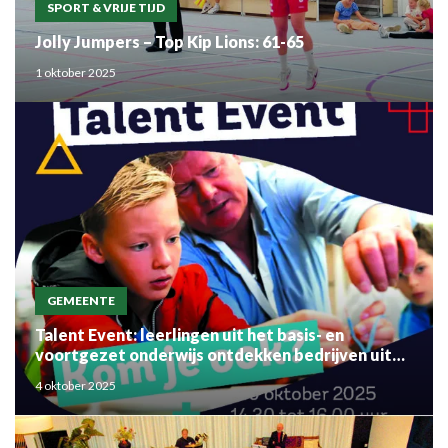
SPORT & VRIJE TIJD
Jolly Jumpers – Top Kip Lions: 61-65
1 oktober 2025
GEMEENTE
Talent Event: leerlingen uit het basis- en
voortgezet onderwijs ontdekken bedrijven uit
de regio
4 oktober 2025