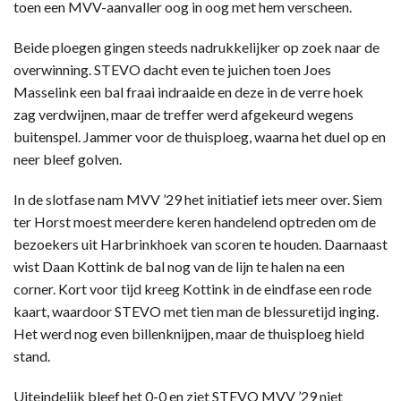
toen een MVV-aanvaller oog in oog met hem verscheen.
Beide ploegen gingen steeds nadrukkelijker op zoek naar de
overwinning. STEVO dacht even te juichen toen Joes
Masselink een bal fraai indraaide en deze in de verre hoek
zag verdwijnen, maar de treffer werd afgekeurd wegens
buitenspel. Jammer voor de thuisploeg, waarna het duel op en
neer bleef golven.
In de slotfase nam MVV ’29 het initiatief iets meer over. Siem
ter Horst moest meerdere keren handelend optreden om de
bezoekers uit Harbrinkhoek van scoren te houden. Daarnaast
wist Daan Kottink de bal nog van de lijn te halen na een
corner. Kort voor tijd kreeg Kottink in de eindfase een rode
kaart, waardoor STEVO met tien man de blessuretijd inging.
Het werd nog even billenknijpen, maar de thuisploeg hield
stand.
Uiteindelijk bleef het 0-0 en ziet STEVO MVV ’29 niet