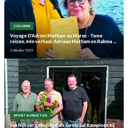
COLUMN
Voyage D'Adrien Matham au Maroc - Twee
reizen, één verhaal: Adriaan Matham en Rahma el
Mouden
1 oktober 2025
SPORT & VRIJE TIJD
Jan Nijboer gehuldigd als Generaal Kampioen bij