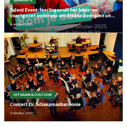
GEMEENTE
Talent Event: leerlingen uit het basis- en
voortgezet onderwijs ontdekken bedrijven uit
de regio
4 oktober 2025
UITGAAN & CULTUUR
Concert Dr. Schaepmanharmonie
3 oktober 2025