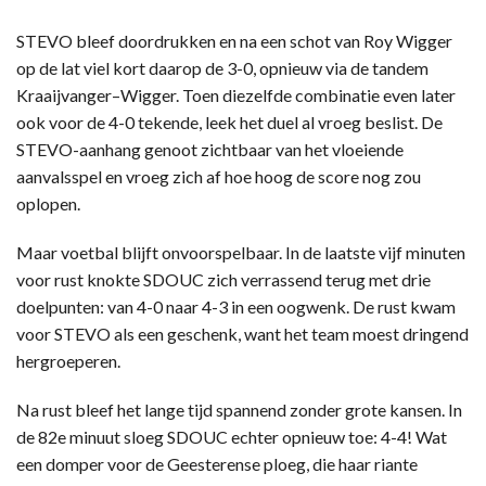
STEVO bleef doordrukken en na een schot van Roy Wigger
op de lat viel kort daarop de 3-0, opnieuw via de tandem
Kraaijvanger–Wigger. Toen diezelfde combinatie even later
ook voor de 4-0 tekende, leek het duel al vroeg beslist. De
STEVO-aanhang genoot zichtbaar van het vloeiende
aanvalsspel en vroeg zich af hoe hoog de score nog zou
oplopen.
Maar voetbal blijft onvoorspelbaar. In de laatste vijf minuten
voor rust knokte SDOUC zich verrassend terug met drie
doelpunten: van 4-0 naar 4-3 in een oogwenk. De rust kwam
voor STEVO als een geschenk, want het team moest dringend
hergroeperen.
Na rust bleef het lange tijd spannend zonder grote kansen. In
de 82e minuut sloeg SDOUC echter opnieuw toe: 4-4! Wat
een domper voor de Geesterense ploeg, die haar riante