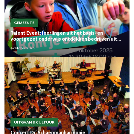
GEMEENTE
Talent Event: leerlingen uit het basis- en
voortgezet onderwijs ontdekken bedrijven uit
de regio
4 oktober 2025
UITGAAN & CULTUUR
Concert Dr. Schaepmanharmonie