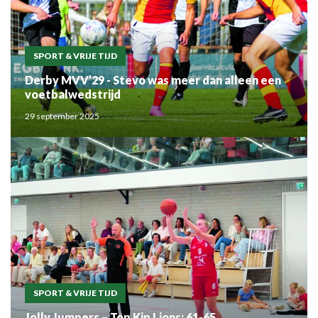
SPORT & VRIJE TIJD
Derby MVV’29 - Stevo was meer dan alleen een
voetbalwedstrijd
29 september 2025
SPORT & VRIJE TIJD
Jolly Jumpers – Top Kip Lions: 61-65