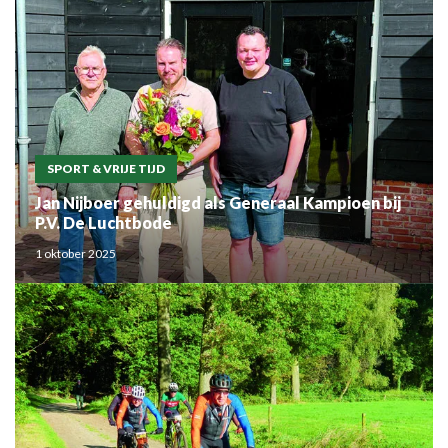
SPORT & VRIJE TIJD
Jan Nijboer gehuldigd als Generaal Kampioen bij
P.V. De Luchtbode
1 oktober 2025