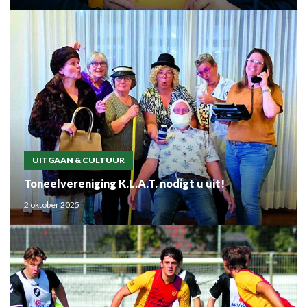
UITGAAN & CULTUUR
Toneelvereniging K.L.A.T. nodigt u uit!
2 oktober 2025