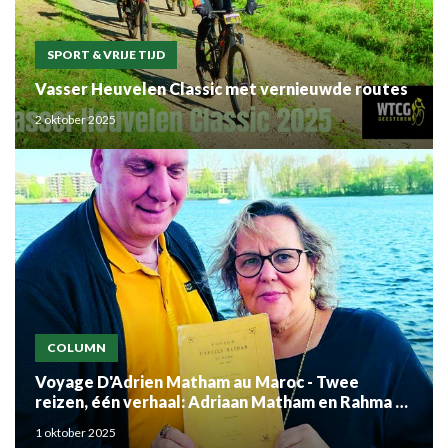
SPORT & VRIJE TIJD
Vasser Heuvelen Classic met vernieuwde routes
2 oktober 2025
COLUMN
Voyage D'Adrien Matham au Maroc - Twee
reizen, één verhaal: Adriaan Matham en Rahma el
Mouden
1 oktober 2025