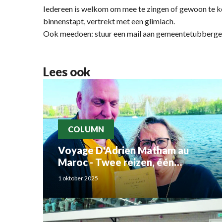
Iedereen is welkom om mee te zingen of gewoon te kom
binnenstapt, vertrekt met een glimlach.
Ook meedoen: stuur een mail aan gemeentetubberg
Lees ook
COLUMN
Voyage D'Adrien Matham au
Maroc - Twee reizen, één
verhaal: Adriaan Matham en
1 oktober 2025
Rahma el Mouden