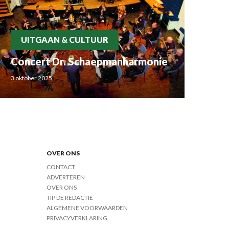
UITGAAN & CULTUUR
Concert Dr. Schaepmanharmonie
3 oktober 2025
OVER ONS
CONTACT
ADVERTEREN
OVER ONS
TIP DE REDACTIE
ALGEMENE VOORWAARDEN
PRIVACYVERKLARING