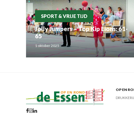
SPORT & VRIJE TIJD
Jolly Jumpers – Top Kip Lions: 61-
65
1 oktober 2025
OP EN RO
DRUKKERI