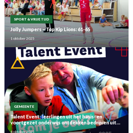
SPORT & VRIJE TIJD
Jolly Jumpers – Top Kip Lions: 61-65
1 oktober 2025
GEMEENTE
Talent Event: leerlingen uit het basis- en
voortgezet onderwijs ontdekken bedrijven uit
de regio
4 oktober 2025