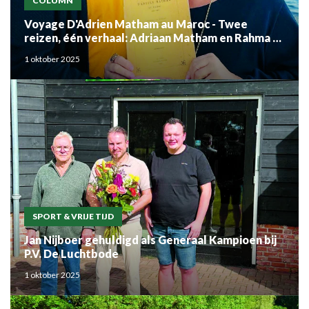
COLUMN
Voyage D'Adrien Matham au Maroc - Twee
reizen, één verhaal: Adriaan Matham en Rahma el
Mouden
1 oktober 2025
SPORT & VRIJE TIJD
Jan Nijboer gehuldigd als Generaal Kampioen bij
P.V. De Luchtbode
1 oktober 2025