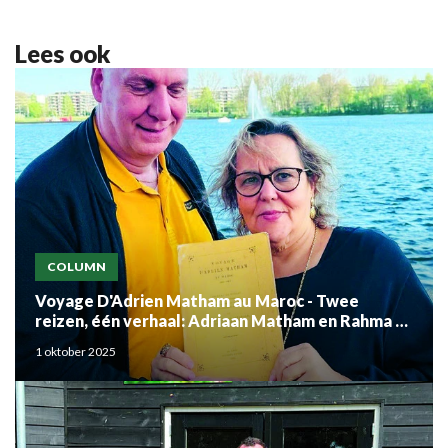
Lees ook
COLUMN
Voyage D'Adrien Matham au Maroc - Twee
reizen, één verhaal: Adriaan Matham en Rahma el
Mouden
1 oktober 2025