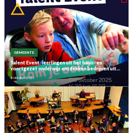
GEMEENTE
Talent Event: leerlingen uit het basis- en
voortgezet onderwijs ontdekken bedrijven uit
de regio
4 oktober 2025