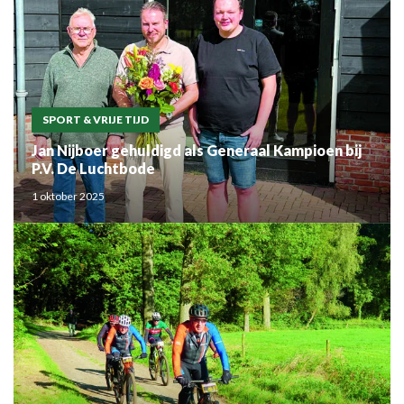
SPORT & VRIJE TIJD
Jan Nijboer gehuldigd als Generaal Kampioen bij
P.V. De Luchtbode
1 oktober 2025