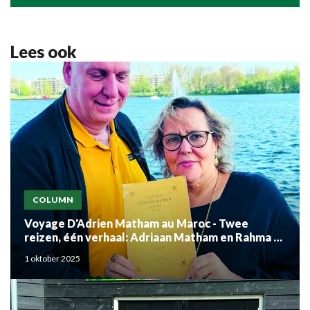
Lees ook
COLUMN
Voyage D'Adrien Matham au Maroc - Twee
reizen, één verhaal: Adriaan Matham en Rahma el
Mouden
1 oktober 2025