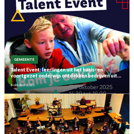
GEMEENTE
Talent Event: leerlingen uit het basis- en
voortgezet onderwijs ontdekken bedrijven uit
de regio
4 oktober 2025