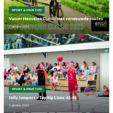
SPORT & VRIJE TIJD
Vasser Heuvelen Classic met vernieuwde routes
2 oktober 2025
SPORT & VRIJE TIJD
Jolly Jumpers – Top Kip Lions: 61-65
1 oktober 2025