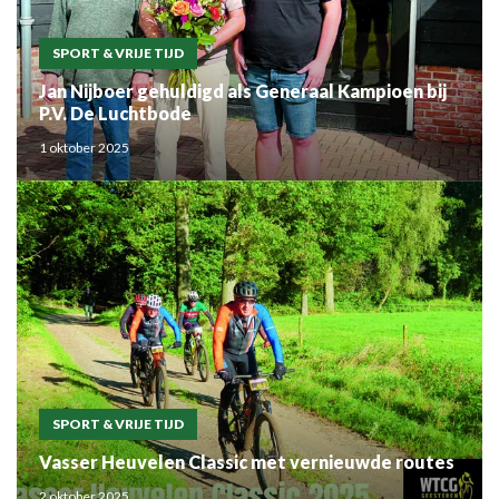
SPORT & VRIJE TIJD
Jan Nijboer gehuldigd als Generaal Kampioen bij
P.V. De Luchtbode
1 oktober 2025
SPORT & VRIJE TIJD
Vasser Heuvelen Classic met vernieuwde routes
2 oktober 2025