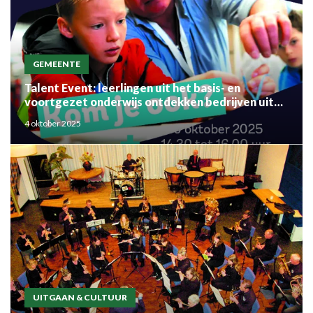
GEMEENTE
Talent Event: leerlingen uit het basis- en
voortgezet onderwijs ontdekken bedrijven uit
de regio
4 oktober 2025
UITGAAN & CULTUUR