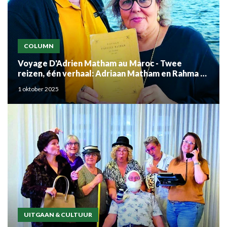
COLUMN
Voyage D'Adrien Matham au Maroc - Twee
reizen, één verhaal: Adriaan Matham en Rahma el
Mouden
1 oktober 2025
UITGAAN & CULTUUR